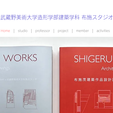
武蔵野美術大学造形学部建築学科
布施スタジ
Home
studio
professor
project
member
activities