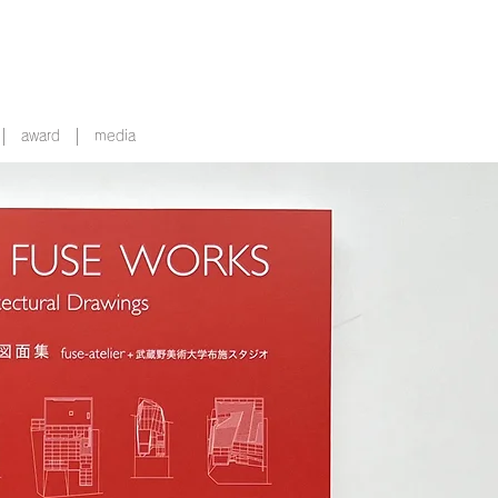
オ
award
media