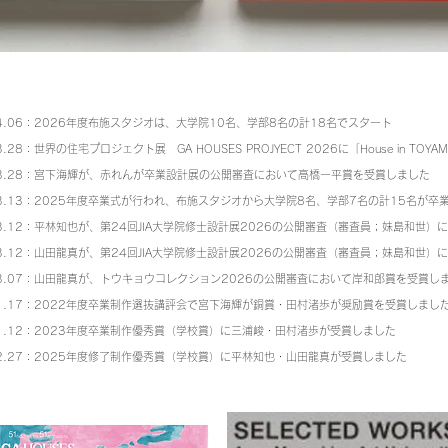
04.06：2026年度布施スタジオは、大学院10名、学部8名の計18名でスタート
03.28：世界の住宅プロジェクト展 GA HOUSES PROJYECT 2026に「House in T
.03.28：宮下海輝が、赤れんが卒業設計展の公開審査において高橋一平賞を受賞
しました
.03.13：2025年度卒業式が行われ、布施スタジオから大学院8名、学部7名の計15名が卒
.03.12：平林知也が、第24回JIA大学院修士設計展2026の公開審査（審査員；妹島和世
.03.12：山田龍真が、第24回JIA大学院修士設計展2026の公開審査（審査員；妹島和世
03.07：山田龍真
が、トウキョウコレクション2026の公開審査において岸和郎賞を受賞し
01.17：2022年度卒業制作選抜講評会で宮下海輝が銅賞・
田村渚歩が奨励賞
を受賞しまし
01.12：2023年度卒業制作優秀賞（学校賞）に三浦峻
・田村渚歩
が受賞しました
.12.27：2025年度修了制作優秀賞（学校賞）に平林知也・山田龍真が受賞しました