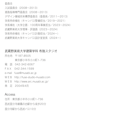
委員会
入試委員会（2008〜2013）
進路指導専門委員会（2008〜2013）
デザイン領域将来構想委員会（委員長／2011〜2013）
学長特命補佐（キャンパス整備担当／2019〜2021）
学長補佐（大学企画・100周年事業担当／2023〜2024）
​武蔵野美術大学理事・評議員（2023〜2024）
学長特命補佐（キャンパス計画担当／2024〜）
​武蔵野美術大学キャンパス設計室室長（2024〜）
武蔵野美術大学建築学科 布施スタジオ
所在地 〒187-8505
東京都小平市小川町1-736
電 話 042-342-6067
F A X 042-344-1599
e-mail fuse@musabi.ac.jp
W E B http://fuse-studio-musabi.com
W E B http://www.arc.musabi.ac.jp/
発 足 2004年4月
Access
住所：東京都小平市小川町1-736
西武国分寺線鷹の台駅から徒歩20
分
国分寺駅から西武バス10分