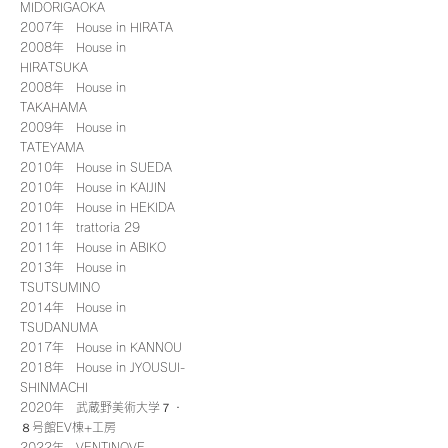
MIDORIGAOKA
2007年 House in HIRATA
2008年 House in
HIRATSUKA
2008年 House in
TAKAHAMA
2009年 House in
TATEYAMA
2010年 House in SUEDA
2010年 House in KAIJIN
2010年 House in HEKIDA
2011年 trattoria 29
2011年 House in ABIKO
2013年 House in
TSUTSUMINO
2014年 House in
TSUDANUMA
2017年 House in KANNOU
2018年 House in JYOUSUI-
SHINMACHI
2020年 武蔵野美術大学７・
８号館EV棟+工房
2022年 VENTINOVE