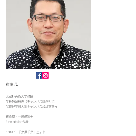
布施 茂
武蔵野美術大学教授
学長特命補佐（キャンパス計画担当）
​武蔵野美術大学キャンパス設計室室長
建築家・一級建築士
fuse-atelier 代表
1960年 千葉県千葉市生まれ