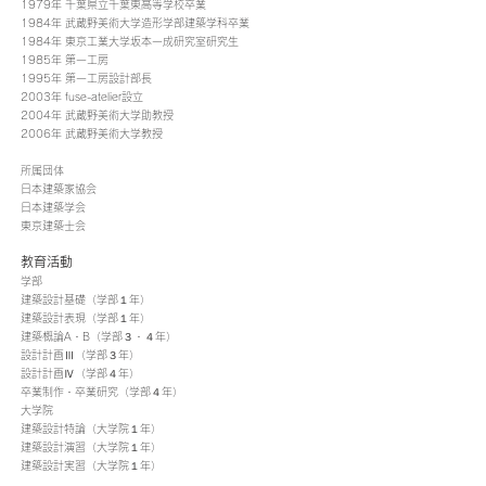
1979年 千葉県立千葉東高等学校卒業
1984年 武蔵野美術大学造形学部建築学科卒業
1984年 東京工業大学坂本一成研究室研究生
1985年 第一工房
1995年 第一工房設計部長
2003年 fuse-atelier設立
2004年 武蔵野美術大学助教授
2006年 武蔵野美術大学教授
所属団体
日本建築家協会
日本建築学会
東京建築士会
教育活動
学部
建築設計基礎（学部１年）
建築設計表現（学部１年）
建築概論A・B（学部３・４年）
設計計画Ⅲ（学部３年）
設計計画Ⅳ（学部４年）
卒業制作・卒業研究（学部４年）
大学院
建築設計特論（大学院１年）
建築設計演習（大学院１年）
建築設計実習（大学院１年）