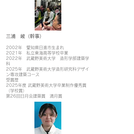
三浦 峻
（幹事）
2002年 愛知県日進市生まれ
2021年 私立東海高等学校卒業
2022年 武蔵野美術大学 造形学部建築学
科
2025年 武蔵野美術大学造形研究科デザイ
ン専攻建築コース
受賞歴
2025年度 武蔵野美術大学卒業制作優秀賞
（学校賞）
第26回日月会建築賞 満月賞