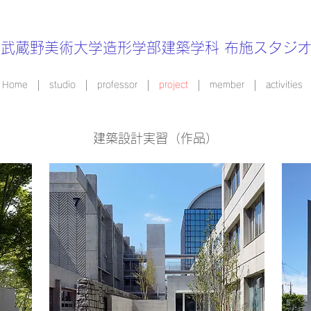
武蔵野美術大学造形学部建築学科
布施スタジ
Home
studio
professor
project
member
activities
建築設計実習（作品）